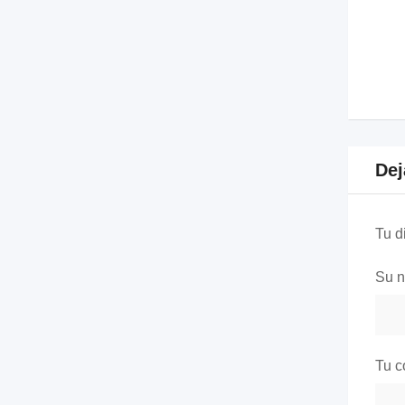
Dej
Tu d
Su 
Tu c