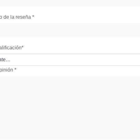
lo de la reseña
*
alificación
*
pinión
*