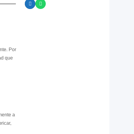
nte. Por
ad que
mente a
ricar,