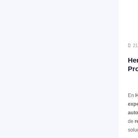
21
Her
Pro
En
H
expe
aut
de
r
solu