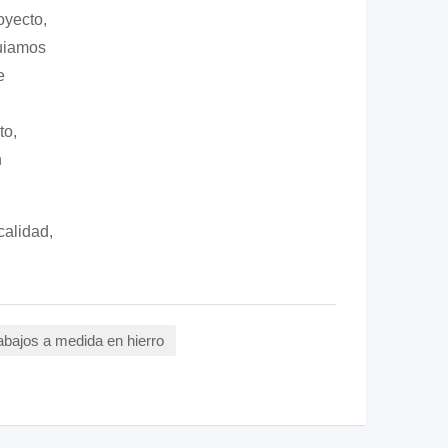
oyecto,
guiamos
e
to,
n
calidad,
abajos a medida en hierro