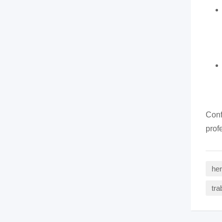
Conf
prof
her
tra