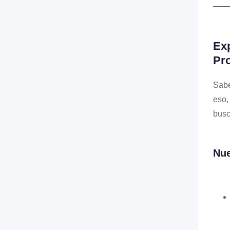
Exp
Pr
Sabe
eso,
busc
Nue