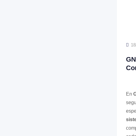
18
GNC
Co
En
G
segu
espe
sis
comp