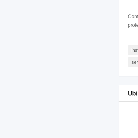
Conf
prof
ins
se
Ubi