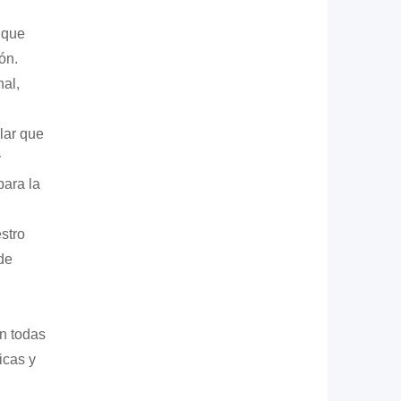
 que
ón.
nal,
lar que
y
ara la
stro
de
n todas
icas y