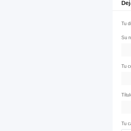
Dej
Tu d
Su 
Tu c
Títu
Tu c