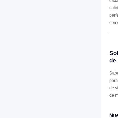
cada
cali
perf
como
Sol
de
Sabe
para
de v
de m
Nue