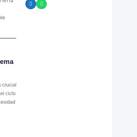
 en la
ble
stema
 crucial
el ciclo
ecesidad