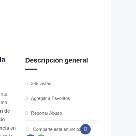
la
Descripción general
388 vistas
nte,
Agregar a Favoritos
 una
ón de
Reportar Abuso
cio
ncia
en
Comparte este anuncio: