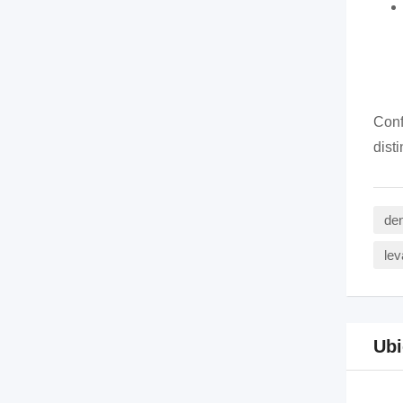
Conf
dist
den
lev
Ubi