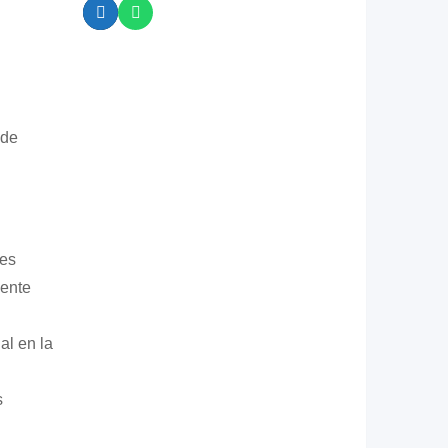
 de
es
mente
al en la
s