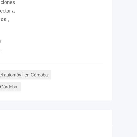
ciones
ectar a
gos
,
e
.
del automóvil en Córdoba
n Córdoba