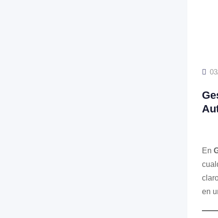
03
Ges
Au
En
G
cual
clar
en u