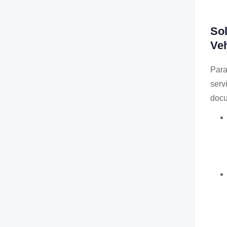
Sol
Ve
Para
serv
docu