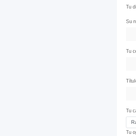
Tu d
Su 
Tu c
Títu
Tu c
Tu o