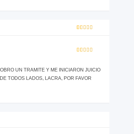
Rated
1
1
out
of
5
Rated
based
1
on
out
customer
OBRO UN TRAMITE Y ME INICIARON JUICIO
of
rating
5
DE TODOS LADOS, LACRA, POR FAVOR