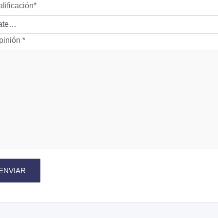
alificación
*
pinión
*