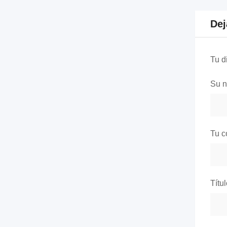
Dej
Tu d
Su 
Tu c
Títu