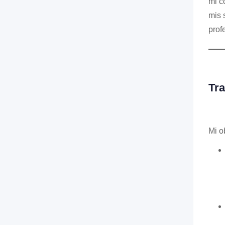
mi c
mis 
prof
Tra
Mi o