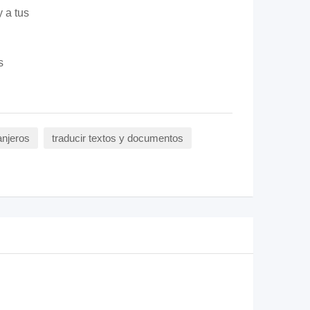
 a tus
s
anjeros
traducir textos y documentos