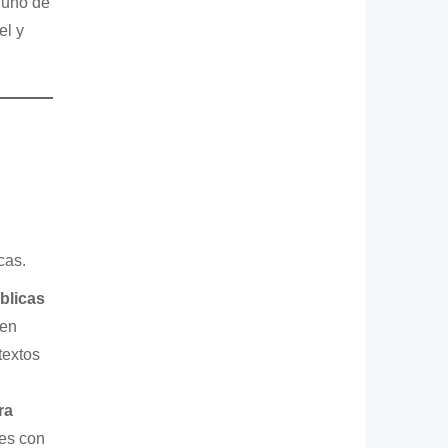
 uno de
el y
cas.
blicas
 en
textos
ra
es con