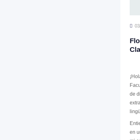
03
Flo
Cl
¡Hol
Facu
de d
extr
ling
Enti
en u