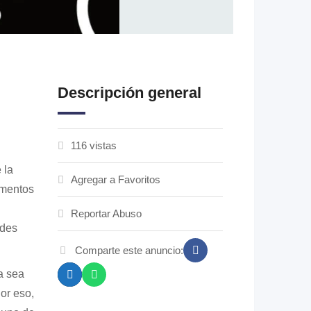
Descripción general
116 vistas
 la
Agregar a Favoritos
umentos
Reportar Abuso
ades
Comparte este anuncio:
a sea
Por eso,