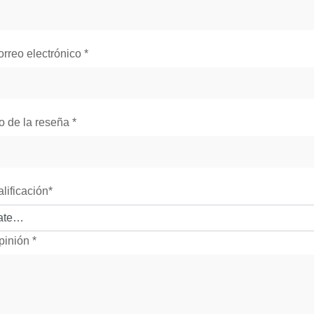
orreo electrónico
*
lo de la reseña
*
alificación
*
pinión
*