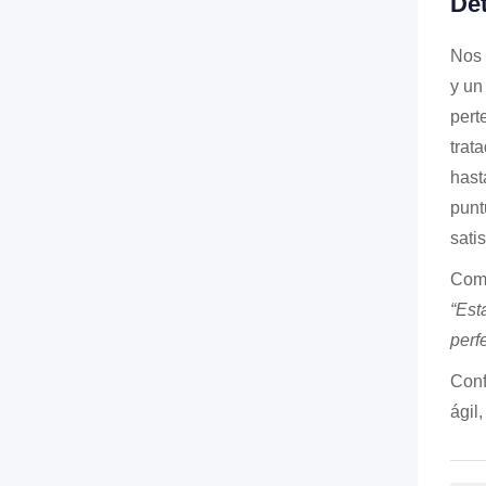
Det
Nos 
y un
pert
trat
hast
punt
sati
Como
“Est
perf
Conf
ágil