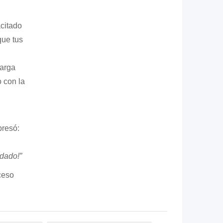
citado
que tus
carga
 con la
presó:
dado!”
ceso