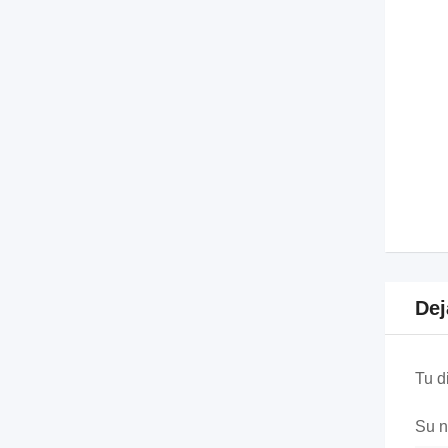
Dej
Tu d
Su 