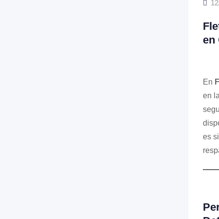
12
Fle
en 
En
F
en l
segu
disp
es s
resp
Per