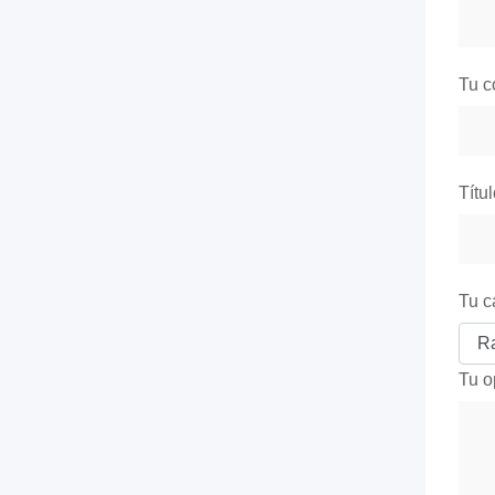
Tu c
Títu
Tu c
Tu o