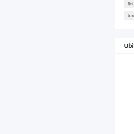
fle
tra
Ubi