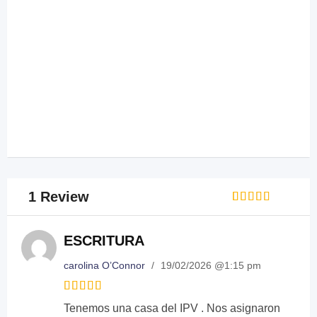
1 Review
Rated
1
5
out of 5
based on
ESCRITURA
customer
rating
carolina O’Connor
/
19/02/2026 @1:15 pm
Rated
5
Tenemos una casa del IPV . Nos asignaron
out of 5