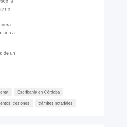
sde la
que no
anera
ución a
ad de un
venta
Escribanía en Córdoba
mentos, cesiones
trámites notariales