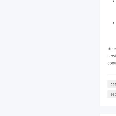
Si e
serv
cont
ces
esc