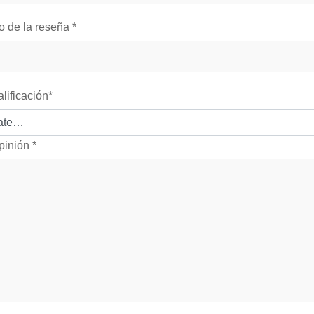
lo de la reseña
*
alificación
*
pinión
*