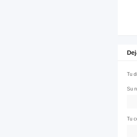
Dej
Tu d
Su 
Tu c