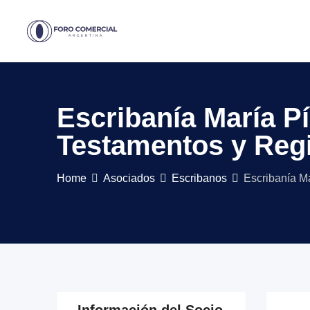
Skip
to
content
Escribanía María Pía
Testamentos y Regi
Home
Asociados
Escribanos
Escribanía Ma