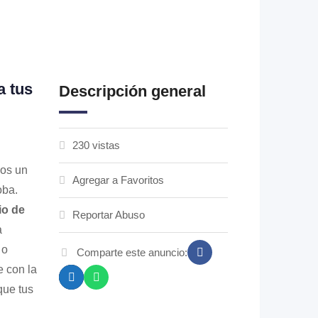
a tus
Descripción general
230 vistas
mos un
Agregar a Favoritos
oba.
io de
Reportar Abuso
a
 o
Comparte este anuncio:
e con la
que tus