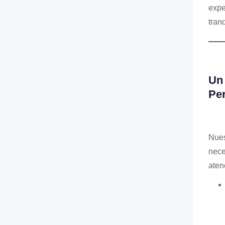
expe
tran
Un 
Pe
Nues
nece
aten