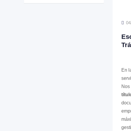
04
Esc
Trá
En l
serv
Nos 
títu
docu
empr
máxi
gest