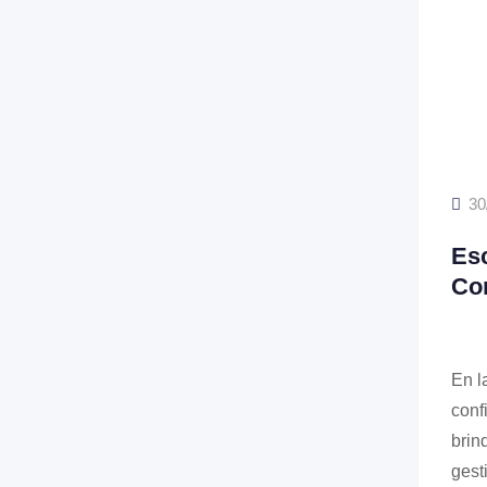
30
Esc
Co
En l
conf
brin
gest