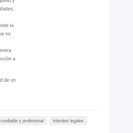
pleto y
edades,
sde la
que no
anera
ución a
ad de un
 confiable y profesional
trámites legales