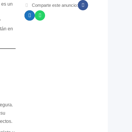
 es un
Comparte este anuncio:
y
stán en
egura.
 su
ectos.