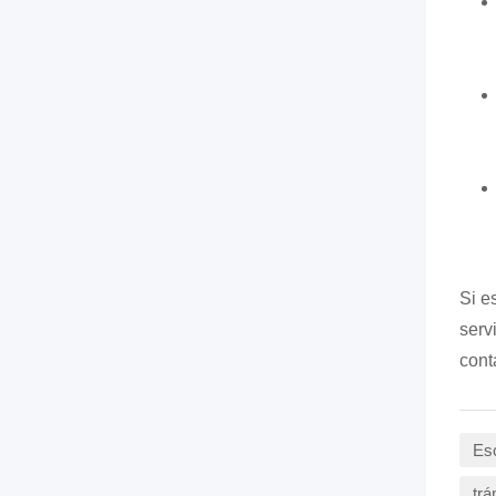
Si e
serv
cont
Esc
trá