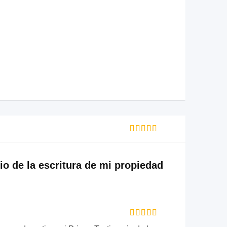
Rated
1
5
out of 5
based on
io de la escritura de mi propiedad
customer
rating
Rated
5