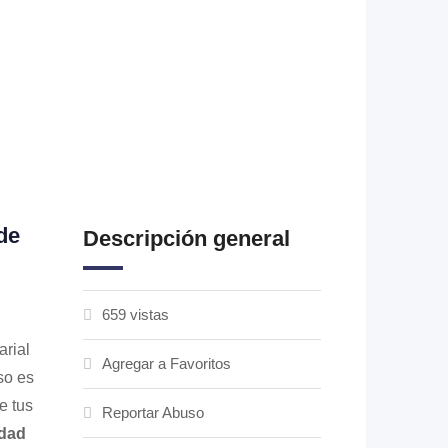
de
Descripción general
659 vistas
arial
Agregar a Favoritos
so es
e tus
Reportar Abuso
edad