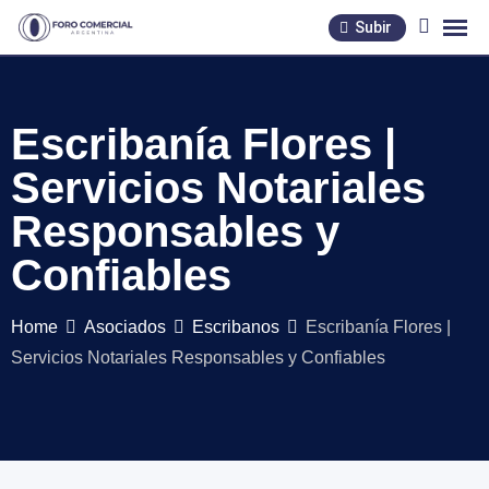
Skip
Subir
to
content
Escribanía Flores |
Servicios Notariales
Responsables y
Confiables
Home
Asociados
Escribanos
Escribanía Flores |
Servicios Notariales Responsables y Confiables