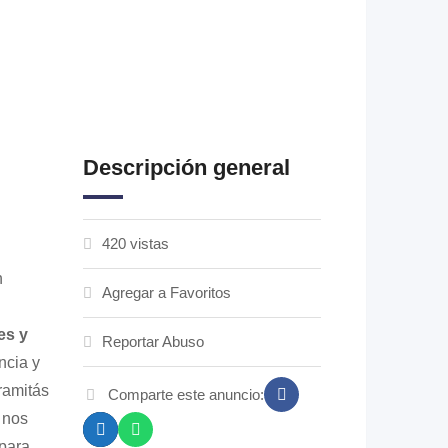
Descripción general
420 vistas
n
Agregar a Favoritos
es y
Reportar Abuso
ncia y
ramitás
Comparte este anuncio:
 nos
para