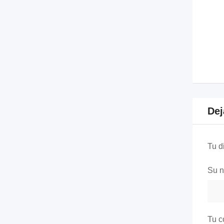
Dej
Tu d
Su 
Tu c