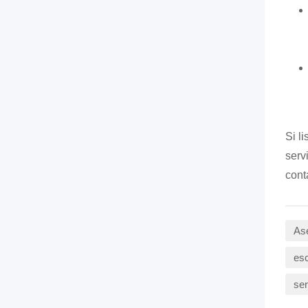
Si l
serv
cont
As
esc
ser