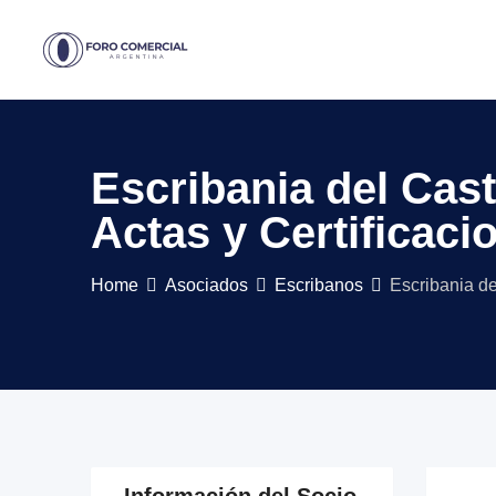
Skip
to
content
Escribania del Casti
Actas y Certificac
Home
Asociados
Escribanos
Escribania de