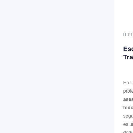
01
Esc
Tr
En l
prof
ases
todo
segu
es u
dedi