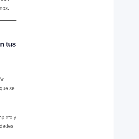
nos.
n tus
ón
 que se
pleto y
edades,