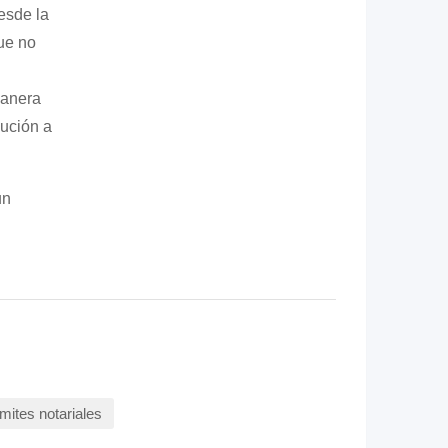
esde la
que no
manera
ución a
un
ámites notariales