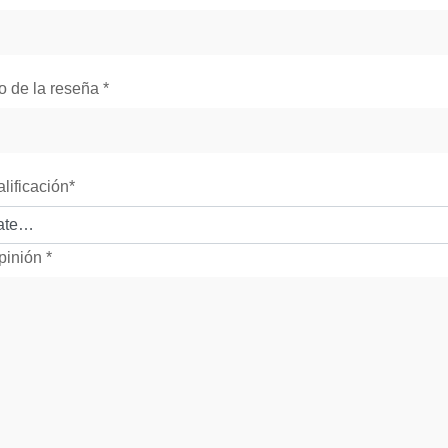
lo de la reseña
*
alificación
*
pinión
*