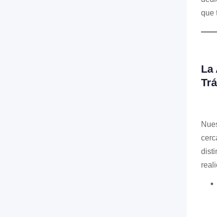
que 
La 
Tr
Nues
cerc
dist
real