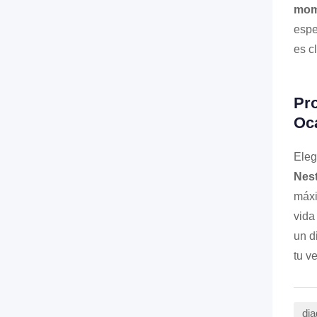
mom
espe
es c
Pro
Oc
Eleg
Nes
máxi
vida
un d
tu v
dia