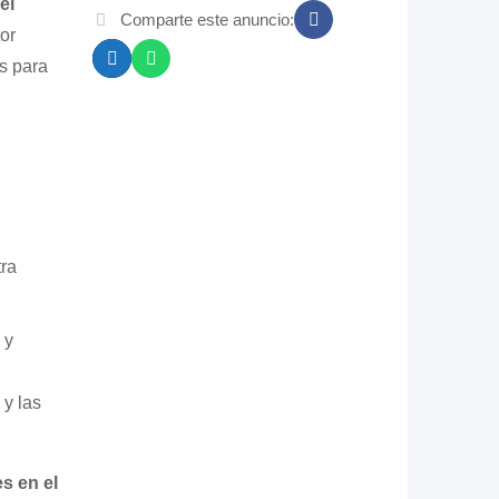
el
Comparte este anuncio:
or
s para
tra
 y
 y las
s en el