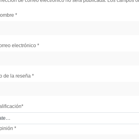
irección de correo electrónico no será publicada.
Los campos ob
nombre
*
orreo electrónico
*
lo de la reseña
*
alificación
*
pinión
*