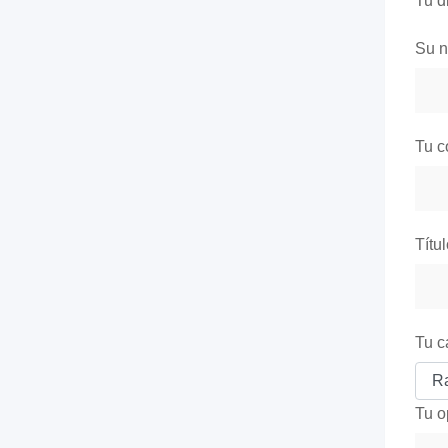
Tu d
Su 
Tu c
Títu
Tu c
Tu o