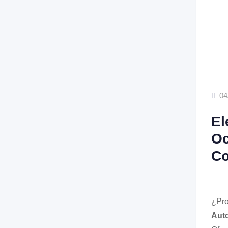
04
El
Oc
Co
¿Pro
Aut