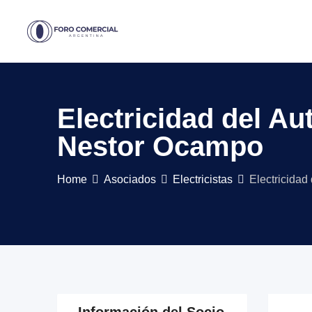
Skip
to
content
Electricidad del A
Nestor Ocampo
Home
Asociados
Electricistas
Electricidad