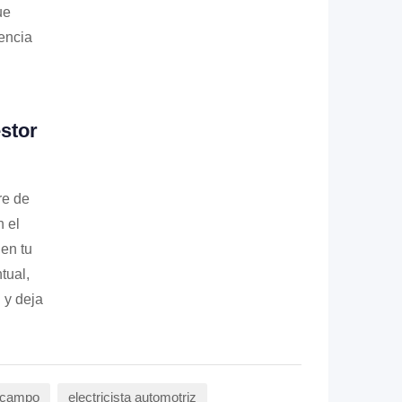
ue
rencia
stor
re de
n el
en tu
tual,
!
y deja
 Ocampo
electricista automotriz