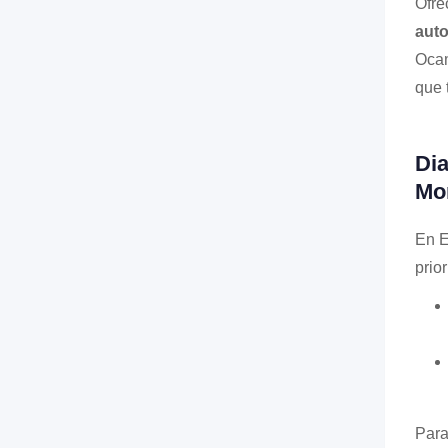
Ofre
auto
Ocam
que 
Dia
Mo
En E
prio
Para