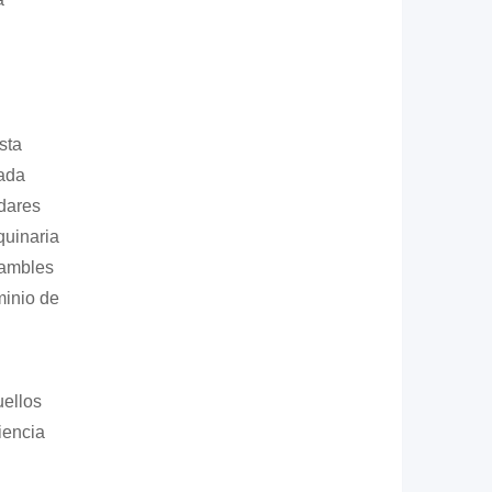
sta
cada
dares
quinaria
sambles
minio de
ellos
iencia