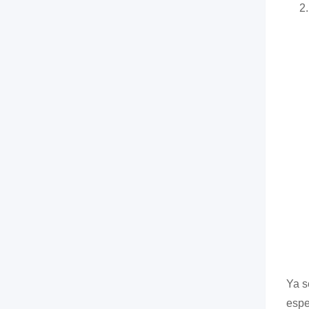
Ya s
espe