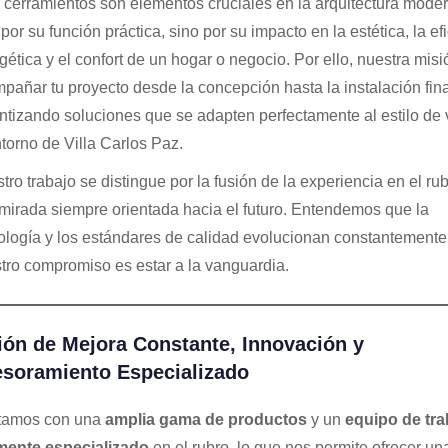
s cerramientos son elementos cruciales en la arquitectura mode
 por su función práctica, sino por su impacto en la estética, la ef
gética y el confort de un hogar o negocio. Por ello, nuestra misi
pañar tu proyecto desde la concepción hasta la instalación fina
ntizando soluciones que se adapten perfectamente al estilo de 
ntorno de Villa Carlos Paz.
tro trabajo se distingue por la fusión de la experiencia en el ru
mirada siempre orientada hacia el futuro. Entendemos que la
ología y los estándares de calidad evolucionan constantemente,
tro compromiso es estar a la vanguardia.
ión de Mejora Constante, Innovación y
soramiento Especializado
tamos con una
amplia gama de productos
y un
equipo de tra
mente especializado
en el rubro, lo que nos permite ofrecer un