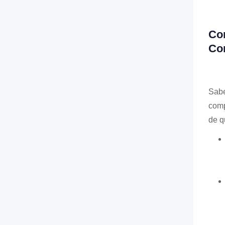
Con
Con
Sabe
comp
de q