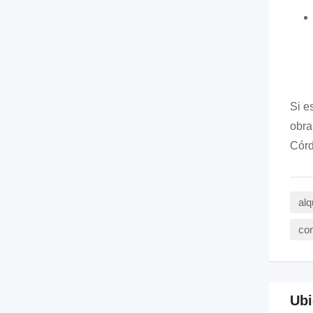
Si e
obra
Córd
alq
co
Ubi