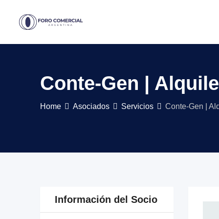
Skip
to
content
Conte-Gen | Alquil
Home
Asociados
Servicios
Conte-Gen | Al
Información del Socio