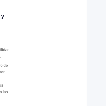
 y
ilidad
.
ro de
tar
us
n las