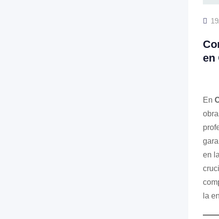
19
Con
en
En
C
obra
prof
gara
en l
cruc
comp
la e