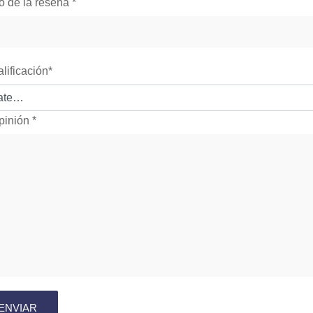
lo de la reseña
*
alificación
*
pinión
*