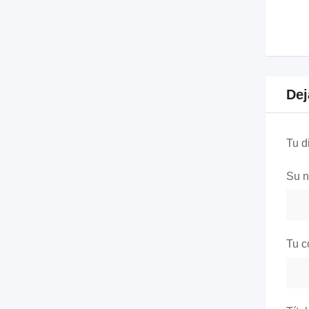
Dej
Tu d
Su 
Tu c