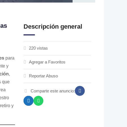
ras
Descripción general
220 vistas
es
para
Agregar a Favoritos
nte y
ción
,
Reportar Abuso
s que
rea
Comparte este anuncio:
estro
etiro y