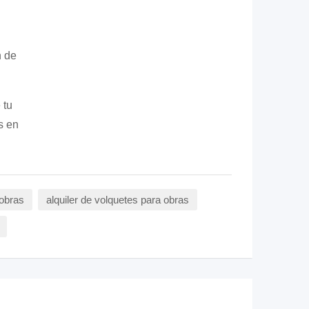
n de
 tu
s en
 obras
alquiler de volquetes para obras