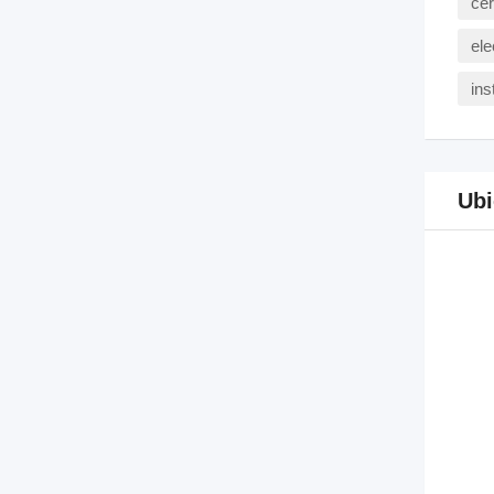
ce
ele
ins
Ubi