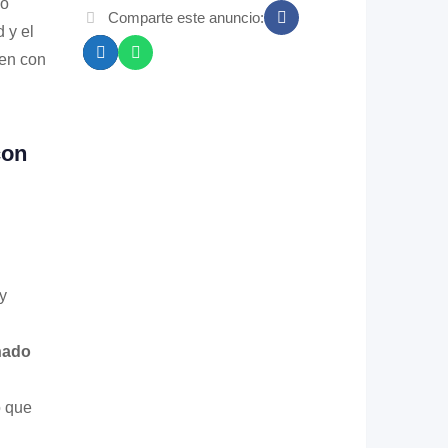
io
Comparte este anuncio:
 y el
len con
con
y
nado
 que