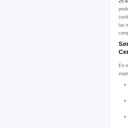
25 a
prof
conf
las 
com
Ser
Ce
En m
espe