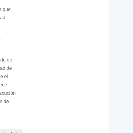
de que
ad,
a
ado de
dad de
e el
lece
jecución
ón de