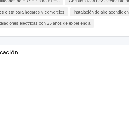
rtificados de ERSEP para EPEC
Christian Martinez electricista 
ctricista para hogares y comercios
instalación de aire acondicio
talaciones eléctricas con 25 años de experiencia
cación