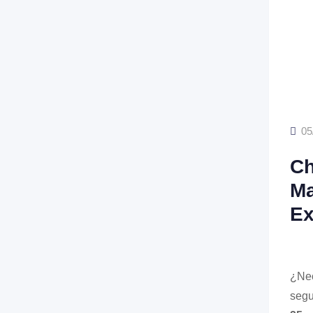
05
Ch
Ma
Ex
¿Nec
seg