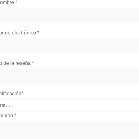
nombre
*
orreo electrónico
*
lo de la reseña
*
alificación
*
pinión
*