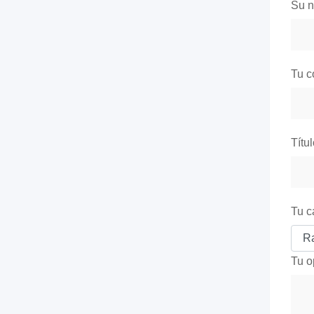
Su 
Tu c
Títu
Tu c
Tu o