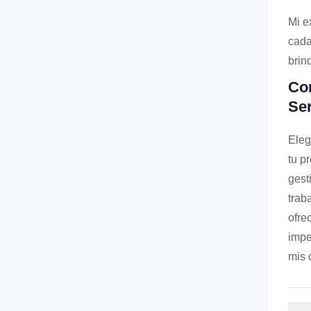
Mi e
cada
brin
Con
Ser
Eleg
tu p
gest
trab
ofre
impe
mis 