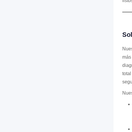
list
Sol
Nues
más 
diag
tota
segu
Nues