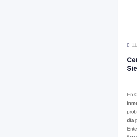
11
Cer
Si
En
C
inme
prob
día
p
Ente