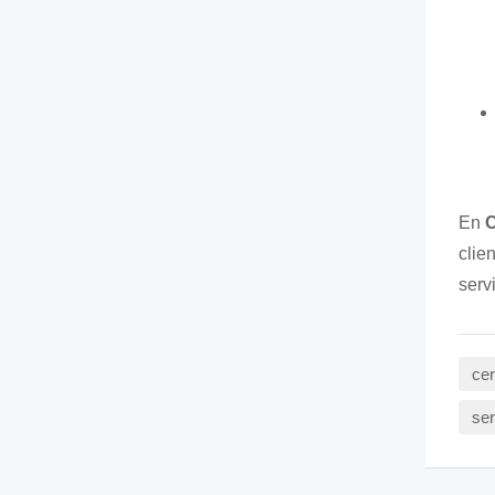
En
C
clie
servi
cer
ser