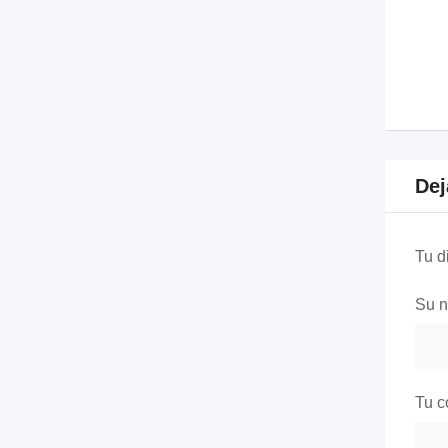
Dej
Tu d
Su 
Tu c