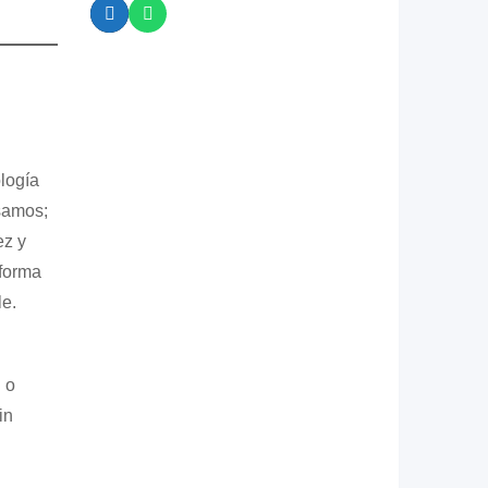
logía
samos;
ez y
 forma
le.
 o
in