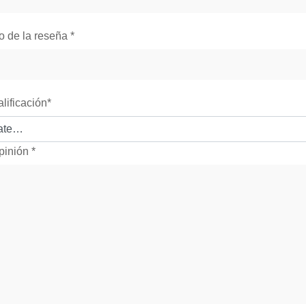
lo de la reseña
*
alificación
*
pinión
*