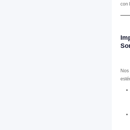
con 
Imp
Son
Nos 
esté