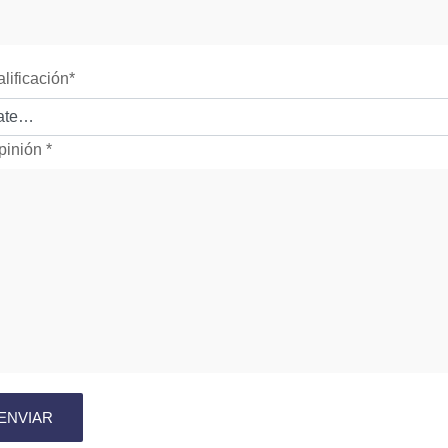
alificación
*
pinión
*