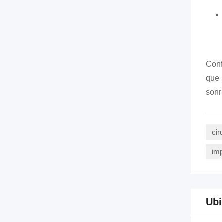
Conf
que 
sonr
cir
imp
Ubi