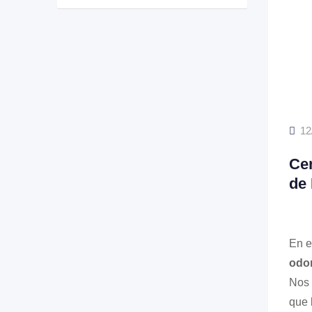
12
Cen
de
En e
odon
Nos 
que 