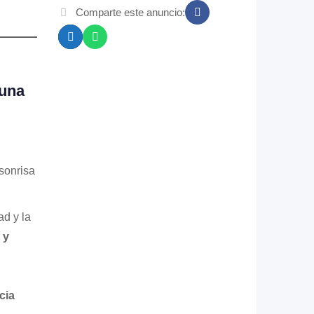
Comparte este anuncio:
 una
sonrisa
d y la
 y
cia