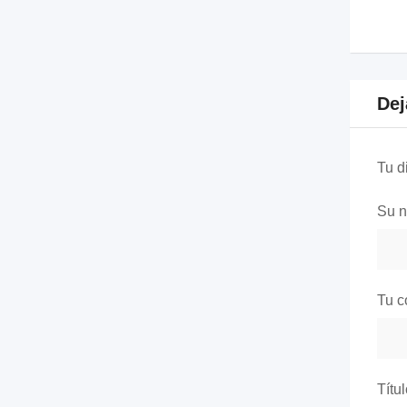
Dej
Tu d
Su 
Tu c
Títu