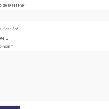
lo de la reseña
*
alificación
*
pinión
*