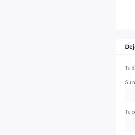
Dej
Tu d
Su 
Tu c