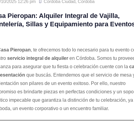
/10/2025 12:26 pm
Córdoba Ciudad
,
Córdoba
a Pieropan: Alquiler Integral de Vajilla,
telería, Sillas y Equipamiento para Evento
asa Pieropan
, te ofrecemos todo lo necesario para tu evento 
tro
servicio integral de alquiler
en Córdoba. Somos tu provee
ianza para asegurar que tu fiesta o celebración cuente con la
ca
resentación
que buscás. Entendemos que el servicio de mesa y
entación son pilares de un evento exitoso. Por ello, nuestro
romiso es brindarte piezas en perfectas condiciones y un sopo
stico impecable que garantiza la distinción de tu celebración, ya
boda, un evento corporativo o un encuentro familiar.