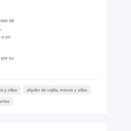
e
star de
n
,
 o en
 por su
ía y sillas
alquiler de vajilla, mesas y sillas
iertos