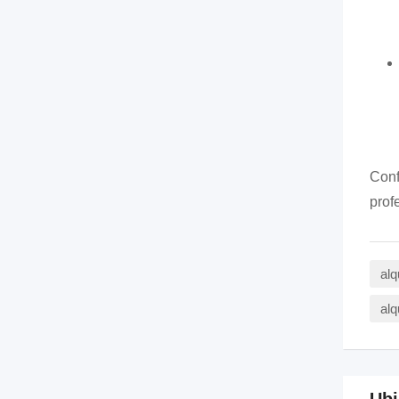
Conf
prof
alq
alq