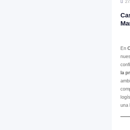
27
Cas
Man
En
C
nues
conf
la p
ambi
comp
logí
una 