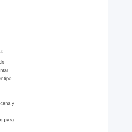
,
a:
de
ntar
r tipo
 cena y
o para