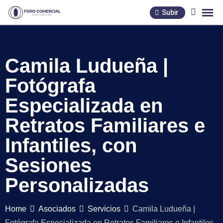
Skip
Subir
to
content
Camila Ludueña |
Fotógrafa
Especializada en
Retratos Familiares e
Infantiles, con
Sesiones
Personalizadas
Home
Asociados
Servicios
Camila Ludueña |
Fotógrafa Especializada en Retratos Familiares e Infantiles,