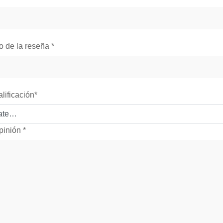
lo de la reseña
*
alificación
*
pinión
*