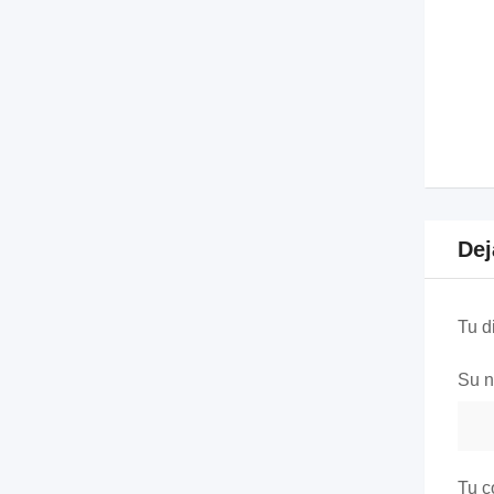
Dej
Tu d
Su 
Tu c