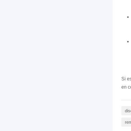
Si e
en c
dis
rem