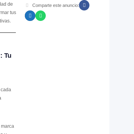
dad de
Comparte este anuncio:
rmar tus
ivas.
: Tu
 cada
a
 marca