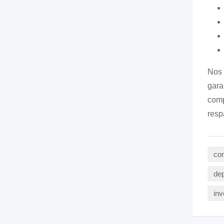
Nos 
gara
comp
resp
com
de
inv