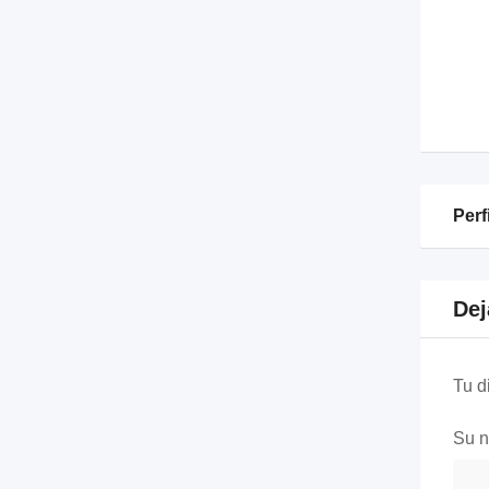
Perf
Dej
Tu d
Su 