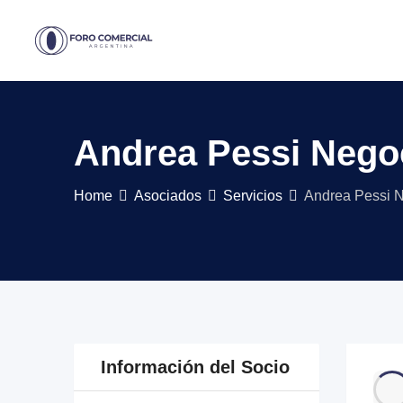
Skip
to
content
Andrea Pessi Negoc
Home
Asociados
Servicios
Andrea Pessi N
Información del Socio