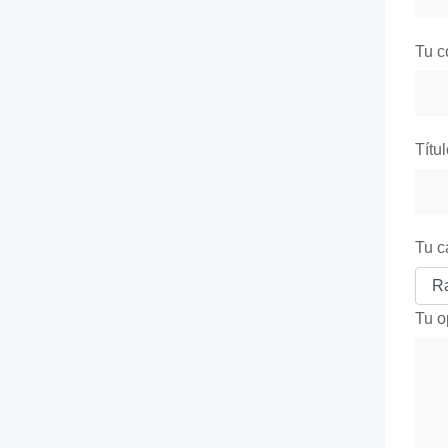
Tu c
Títu
Tu c
Tu o