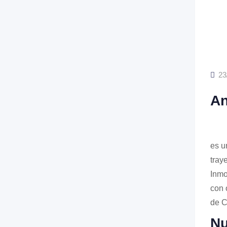
23
An
es u
tray
Inmo
con 
de C
Nu