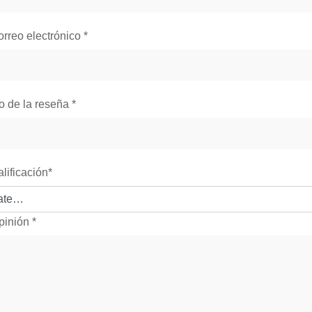
orreo electrónico
*
lo de la reseña
*
alificación
*
pinión
*