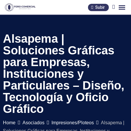
Skip
Subir
to
content
Alsapema |
Soluciones Gráficas
para Empresas,
Instituciones y
Particulares – Diseño,
Tecnología y Oficio
Gráfico
Home
Asociados
Impresiones/Ploteos
Alsapema |
Soluciones Gráficas para Empresas, Instituciones y