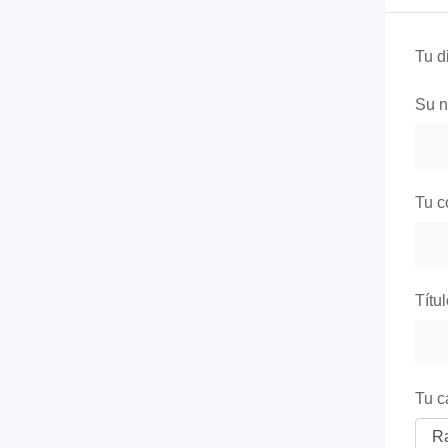
Tu d
Su 
Tu c
Títu
Tu c