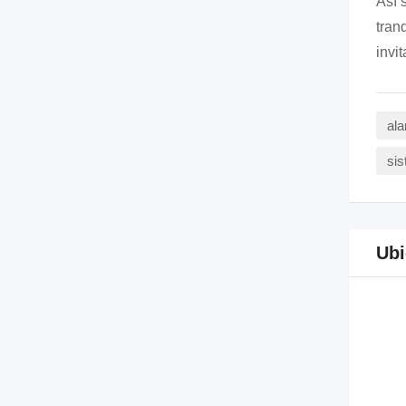
Así 
tran
invi
ala
sis
Ubi