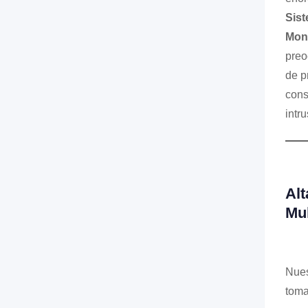
Sist
Mon
preo
de p
cons
intr
Alt
Mul
Nues
toma