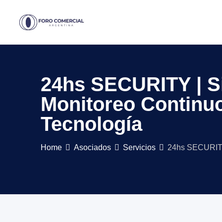
Skip
to
content
24hs SECURITY | S
Monitoreo Continuo
Tecnología
Home
Asociados
Servicios
24hs SECURITY 