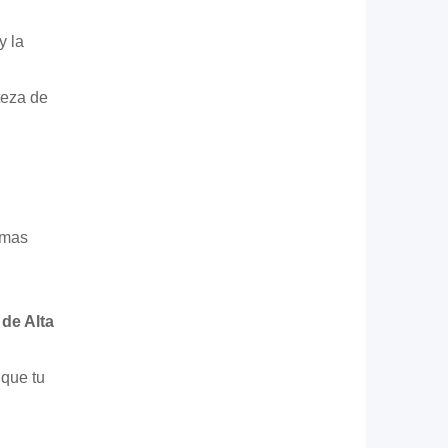
y la
teza de
rmas
de Alta
que tu