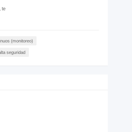
 te
inuos (monitoreo)
lta seguridad