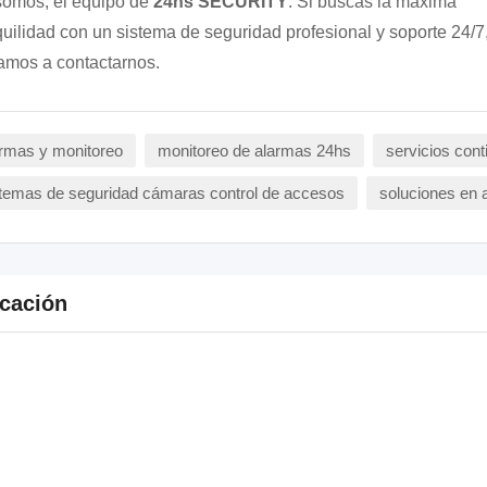
somos, el equipo de
24hs SECURITY
. Si buscás la máxima
quilidad con un sistema de seguridad profesional y soporte 24/7,
tamos a contactarnos.
rmas y monitoreo
monitoreo de alarmas 24hs
servicios cont
temas de seguridad cámaras control de accesos
soluciones en a
cación