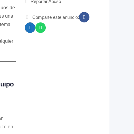
Reportar Abuso
nuos de
 es una
Comparte este anuncio:
stema
alquier
quipo
an
uce en