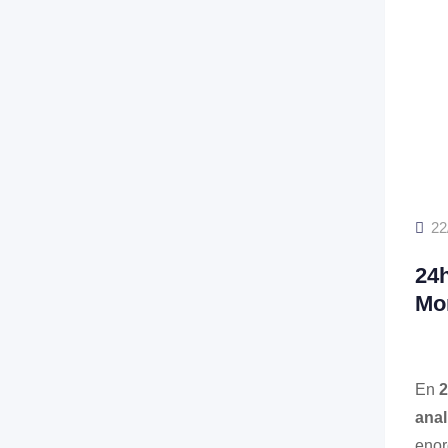
22
24
Mon
En
2
anal
enor