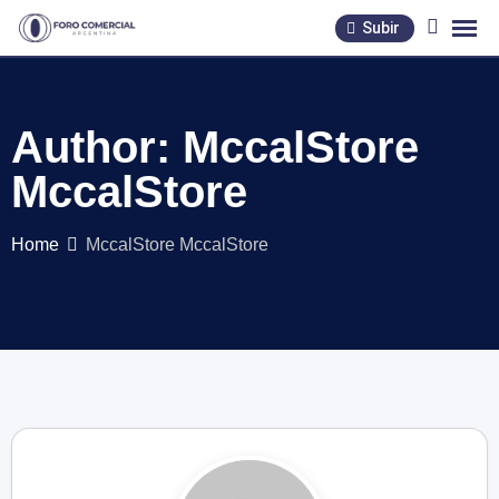
Skip
Subir
to
content
Author: MccalStore
MccalStore
Home
MccalStore MccalStore