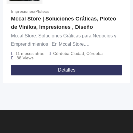
Impresiones/Ploteos
Mccal Store | Soluciones Gráficas, Ploteo
de Vinilos, Impresiones , Diseño
Mccal Store: Soluciones Gráficas para Negocios y
Emprendimientos En Mccal Store,…
11 meses atrás
Córdoba Ciudad
,
Córdoba
88 Views
Detalles