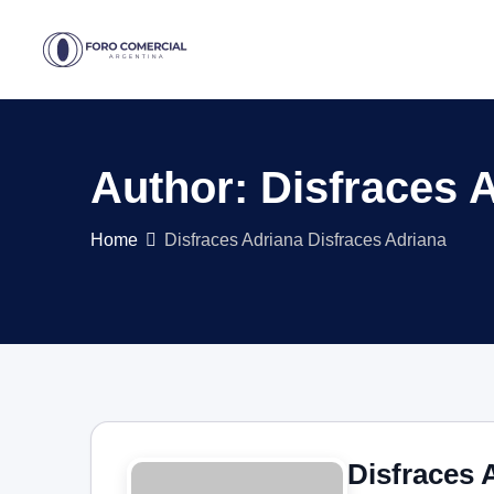
Skip
to
content
Author: Disfraces 
Home
Disfraces Adriana Disfraces Adriana
Disfraces 